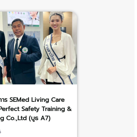
การ SEMed Living Care
Perfect Safety Training &
g Co.,Ltd (บูธ A7)
6