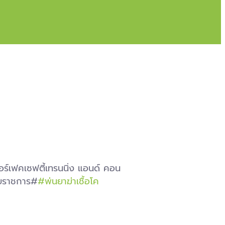
อร์เฟคเซฟตี้เทรนนิ่ง แอนด์ คอน
่วยราชการ#
#พ่นยาฆ่าเชื้อโค