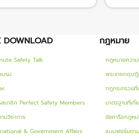
E DOWNLOAD
กฎหมาย
nute Safety Talk
กฎหมายความ
ออบรม
พระราชกฤษฎี
er
กฎกระทรวงที่เ
รสมาชิก Perfect Safety Members
มาตรฐานที่เกี่
ามวิชาการ
ข้อหารือกฎหม
rnational & Government Affairs
แบบฟอร์มตา