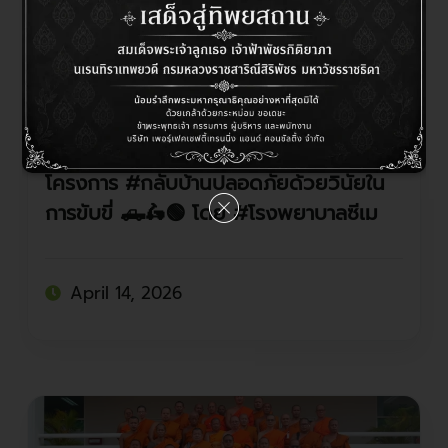
โครงการ #กลับบ้านปลอดภัยด้วยวินัยใน
การขับขี่ 🛻🛵🟢 โดย #โรงพยาบาลซีเม
ดลีฟวิ่งแคร์
April 14, 2026