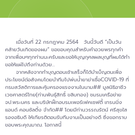
เมื่อวันที่ 22 กรกฎาคม 2564 วันนี้วันดี “เป็นวัน
คล้ายวันเกิดของผม” ขอขอบคุณสำหรับคำอวยพรทุกคำ
จากเพื่อนๆทุกท่านนะครับและขอให้บุญกุศลผลบุญที่ผมได้ทำ
ขอให้แผ่ไปถึงท่านด้วย…
จากหลังจากทำบุญตอนเช้าเสร็จก็ได้บำเบ็ญตนเพื่อ
ประโยชน์ต่อสังคมโดยนำทีมไปพ่นน้ำยาฆ่าเชื้อCOVID-19 ที่
กรมสวัสดิการและคุ้มครองแรงงานในนาม## มูลนิธิอาชีว
เวชศาสตร์ไทย(ท่านพันธุ์สิทธิ์ ขลิบทอง) ชมรมเครือข่าย
จป.พระนคร และบริษัทฝึกอบรมเพอร์เฟคเซฟตี้ เทรนนิ่ง
แอนด์ คอนซัลติ้ง จำกัด## โดยมีท่านวรรณรัตน์ ศรีสุขใส
รองอธิบดี ให้เกียรติตอนรับทีมงานเป็นอย่างดี ซึ่งขอกราบ
ขอบพระคุณมาณ. โอกาสนี้