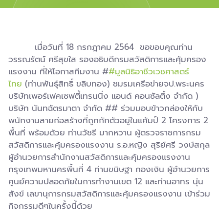
เมื่อวันที่ 18 กรกฎาคม 2564 ขอขอบคุณท่าน
วรรณรัตน์ ศรีสุขใส รองอธิบดีกรมสวัสดิการและคุ้มครอง
แรงงาน ที่ให้โอกาสทีมงาน #
#มูลนิธิอาชีวเวชศาสตร์
ไทย
(ท่านพันธุ์สิทธิ์ ขลิบทอง) ชมรมเครือข่ายจป.พระนคร
บริษัทเพอร์เฟคเซฟตี้เทรนนิ่ง แอนด์ คอนซัลติ้ง จำกัด )
บริษัท นันทฉัตรมาตา จำกัด ## ร่วมมอบข้าวกล่องให้กับ
พนักงานสายก่อสร้างที่ถูกกักตัวอยู่ในแค้มป์ 2 โครงการ 2
พื้นที่ พร้อมด้วย ท่านวัชรี มากหวาน ผู้ตรวจราชการกรม
สวัสดิการและคุ้มครองแรงงาน ร.อ.หญิง สุริย์ศรี วงษ์สกุล
ผู้อำนวยการสำนักงานสวัสดิการและคุ้มครองแรงงาน
กรุงเทพมหานครพื้นที่ 4 ท่านขนิษฐา กองเงิน ผู้อำนวยการ
ศูนย์ความปลอดภัยในการทำงานเขต 12 และท่านอาทร นุ่น
สังข์ เลขานุการกรมสวัสดิการและคุ้มครองแรงงาน เข้าร่วม
กิจกรรมดีๆในครั้งนี้ด้วย