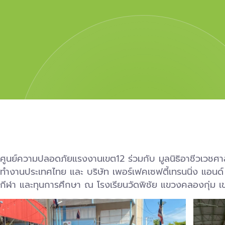
ศูนย์ความปลอดภัยแรงงานเขต12 ร่วมกับ มูลนิธิอาชีวเวช
ทำงานประเทศไทย และ บริษัท เพอร์เฟคเซฟตี้เทรนนิ่ง แอนด์
กีฬา และทุนการศึกษา ณ โรงเรียน​วัดพิชัย แขวงคลองกุ่ม เข