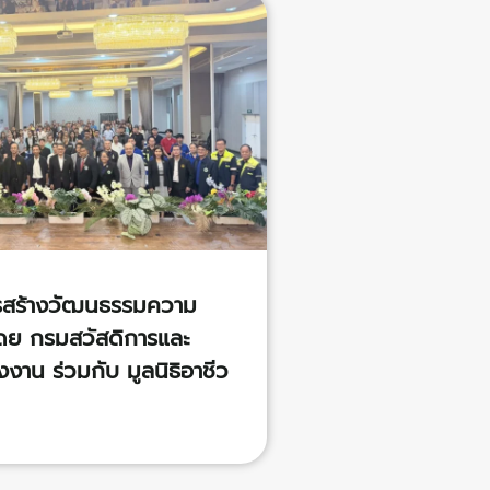
สร้างวัฒนธรรมความ
ดย กรมสวัสดิการและ
งาน ร่วมกับ มูลนิธิอาชีว
ทย โรงพยาบาลซีเมด ลีฟ