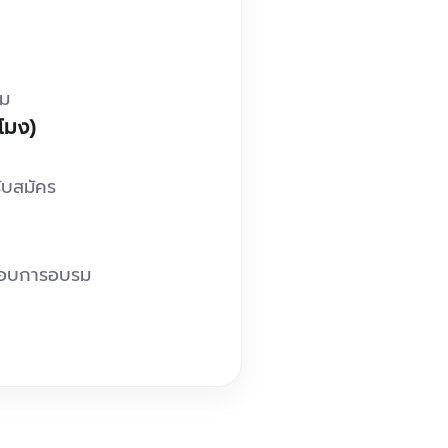
รม
วโมง)
รับสมัคร
กอบการอบรม