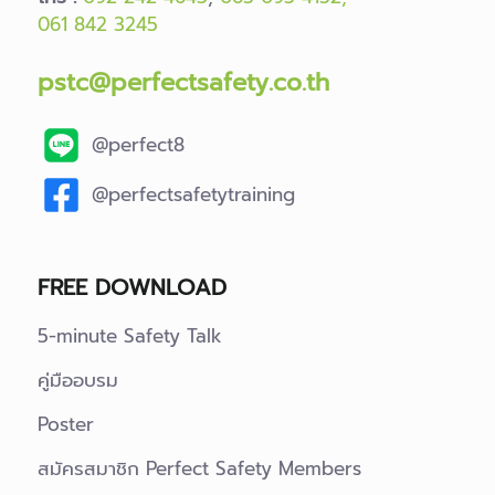
061 842 3245
pstc@perfectsafety.co.th
@perfect8
@perfectsafetytraining
FREE DOWNLOAD
5-minute Safety Talk
คู่มืออบรม
Poster
สมัครสมาชิก Perfect Safety Members