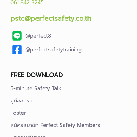
061 842 3245
pstc@perfectsafety.co.th
@perfect8
@perfectsafetytraining
FREE DOWNLOAD
5-minute Safety Talk
คู่มืออบรม
Poster
สมัครสมาชิก Perfect Safety Members